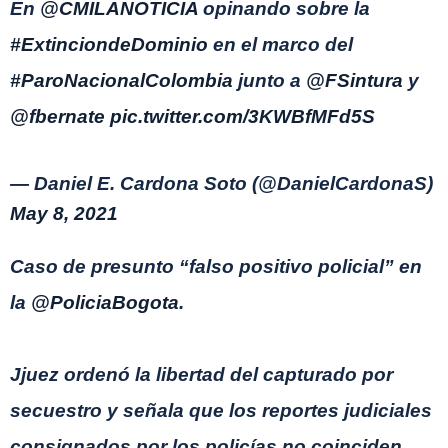
En
@CMILANOTICIA
opinando sobre la
#ExtinciondeDominio
en el marco del
#ParoNacionalColombia
junto a
@FSintura
y
@fbernate
pic.twitter.com/3KWBfMFd5S
— Daniel E. Cardona Soto (@DanielCardonaS)
May 8, 2021
Caso de presunto “falso positivo policial” en
la
@PoliciaBogota
.
Jjuez ordenó la libertad del capturado por
secuestro y señala que los reportes judiciales
consignados por los policías no coinciden