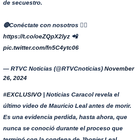
de secuestro.
🔴Conéctate con nosotros 👉🏻
https://t.co/oeZQpX2lyz
📲
pic.twitter.com/fn5C4ytc06
— RTVC Noticias (@RTVCnoticias)
November
26, 2024
#EXCLUSIVO
| Noticias Caracol revela el
último video de Mauricio Leal antes de morir.
Es una evidencia perdida, hasta ahora, que
nunca se conoció durante el proceso que
terminó con la condena de Jhonier Leal.